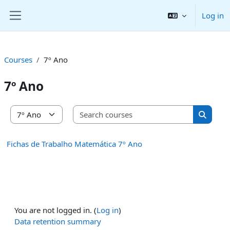
Skip to main content
Log in
Side panel
Courses
7º Ano
7º Ano
Search co
Course categories
Search 
Fichas de Trabalho Matemática 7º Ano
You are not logged in. (
Log in
)
Data retention summary